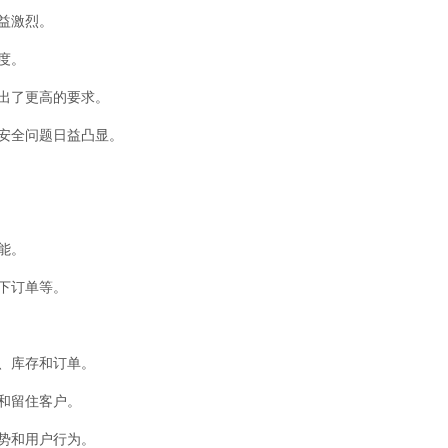
益激烈。
度。
提出了更高的要求。
据安全问题日益凸显。
能。
下订单等。
息、库存和订单。
引和留住客户。
趋势和用户行为。