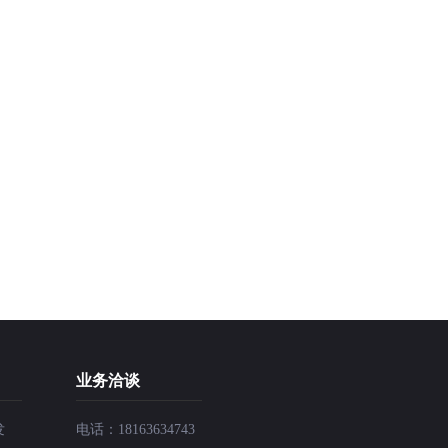
业务洽谈
发
电话：18163634743