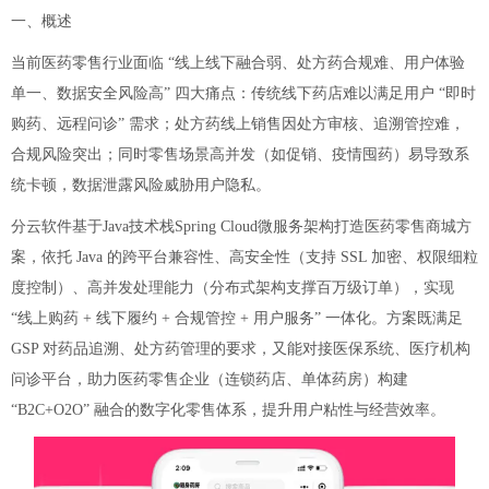
一、概述
当前医药零售行业面临 “线上线下融合弱、处方药合规难、用户体验
单一、数据安全风险高” 四大痛点：传统线下药店难以满足用户 “即时
购药、远程问诊” 需求；处方药线上销售因处方审核、追溯管控难，
合规风险突出；同时零售场景高并发（如促销、疫情囤药）易导致系
统卡顿，数据泄露风险威胁用户隐私。
分云软件基于Java技术栈Spring Cloud微服务架构打造医药零售商城方
案，依托 Java 的跨平台兼容性、高安全性（支持 SSL 加密、权限细粒
度控制）、高并发处理能力（分布式架构支撑百万级订单），实现
“线上购药 + 线下履约 + 合规管控 + 用户服务” 一体化。方案既满足
GSP 对药品追溯、处方药管理的要求，又能对接医保系统、医疗机构
问诊平台，助力医药零售企业（连锁药店、单体药房）构建
“B2C+O2O” 融合的数字化零售体系，提升用户粘性与经营效率。