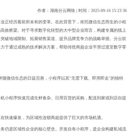
作者：湖南分云网络 | 时间：2025-09-16 15:23:36
售业正经历着前所未有的变革。在此背景下，依托微信生态而生的小程
的高效桥梁。对于寻求数字化转型的大中型企业而言，构建专属的线上
是突破地域限制、拓展销售渠道、提升品牌竞争力的战略举措。分云软
致力于通过成熟的技术解决方案，帮助传统商超企业平滑过渡至数字零
伴随微信生态的日益完善，小程序以其“无需下载、即用即走”的独特
手机小程序快速完成生鲜食杂、日用百货的采购，配送到家或到店自提
正在快速爆发，为区域性连锁商超提供了巨大的市场机遇。
服务仍是区域性企业的核心壁垒。开发自有小程序，是企业构建私域流