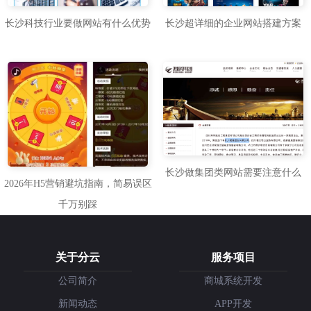
长沙科技行业要做网站有什么优势
长沙超详细的企业网站搭建方案
长沙做集团类网站需要注意什么
2026年H5营销避坑指南，简易误区
千万别踩
关于分云
服务项目
公司简介
商城系统开发
新闻动态
APP开发