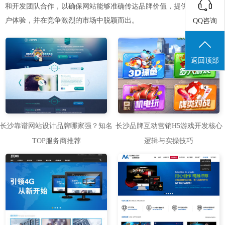
和开发团队合作，以确保网站能够准确传达品牌价值，提供优秀的用
户体验，并在竞争激烈的市场中脱颖而出。
QQ咨询
返回顶部
长沙靠谱网站设计品牌哪家强？知名
长沙品牌互动营销H5游戏开发核心
TOP服务商推荐
逻辑与实操技巧