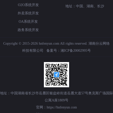
O2O系统开发
地址：中国、湖南、长沙
外卖系统开发
OA系统开发
政务系统开发
Copyright © 2015-2026 hnfenyun.com All rights reserved.
湖南分云网络
科技有限公司
备案号：
湘ICP备20002995号
地址：中国湖南省长沙市岳麓区银盆岭街道岳麓大道57号奥克斯广场国际
公寓A座1809号
官网：https://hnfenyun.com