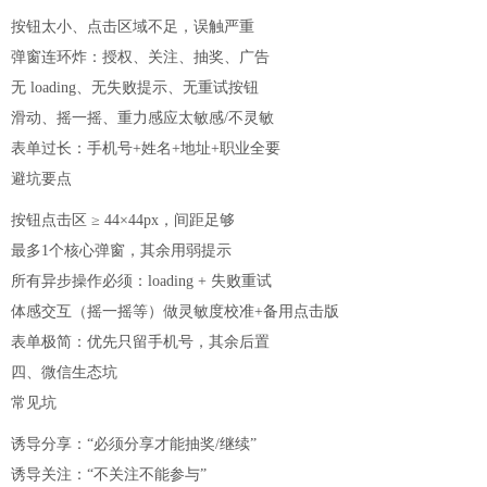
按钮太小、点击区域不足，误触严重
弹窗连环炸：授权、关注、抽奖、广告
无 loading、无失败提示、无重试按钮
滑动、摇一摇、重力感应太敏感/不灵敏
表单过长：手机号+姓名+地址+职业全要
避坑要点
按钮点击区 ≥ 44×44px，间距足够
最多1个核心弹窗，其余用弱提示
所有异步操作必须：loading + 失败重试
体感交互（摇一摇等）做灵敏度校准+备用点击版
表单极简：优先只留手机号，其余后置
四、微信生态坑
常见坑
诱导分享：“必须分享才能抽奖/继续”
诱导关注：“不关注不能参与”