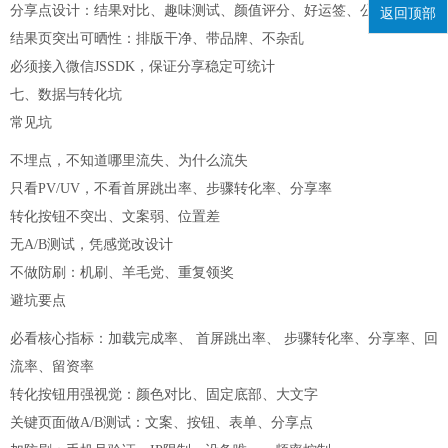
分享点设计：结果对比、趣味测试、颜值评分、好运签、公益感等
返回顶部
结果页突出可晒性：排版干净、带品牌、不杂乱
必须接入微信JSSDK，保证分享稳定可统计
七、数据与转化坑
常见坑
不埋点，不知道哪里流失、为什么流失
只看PV/UV，不看首屏跳出率、步骤转化率、分享率
转化按钮不突出、文案弱、位置差
无A/B测试，凭感觉改设计
不做防刷：机刷、羊毛党、重复领奖
避坑要点
必看核心指标：加载完成率、 首屏跳出率、 步骤转化率、分享率、回
流率、留资率
转化按钮用强视觉：颜色对比、固定底部、大文字
关键页面做A/B测试：文案、按钮、表单、分享点