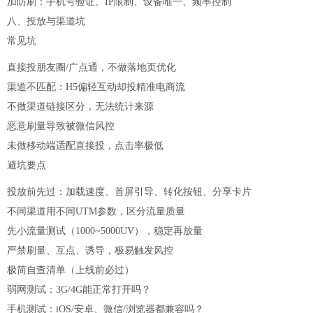
加防刷：手机号验证、IP限制、设备唯一、频率控制
八、投放与渠道坑
常见坑
直接投朋友圈/广点通，不做落地页优化
渠道不匹配：H5偏轻互动却投精准电商流
不做渠道链接区分，无法统计来源
恶意刷量导致被微信风控
未做移动端适配直接投，点击率极低
避坑要点
投放前先过：加载速度、首屏引导、转化按钮、分享卡片
不同渠道用不同UTM参数，区分流量质量
先小流量测试（1000~5000UV），稳定再放量
严禁刷量、互点、诱导，极易触发风控
极简自查清单（上线前必过）
弱网测试：3G/4G能正常打开吗？
手机测试：iOS/安卓、微信/浏览器都兼容吗？