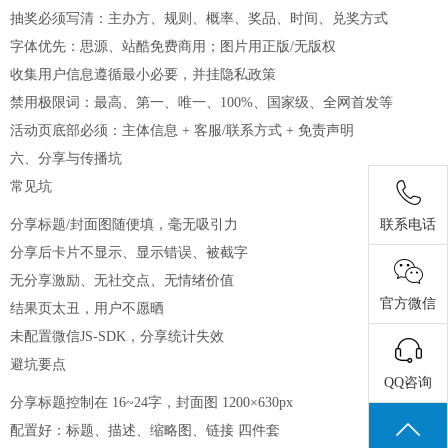
抽奖必须写清：主办方、规则、概率、奖品、时间、兑奖方式
字体优先：思源、站酷免费商用；图片用正版/无版权
收集用户信息遵循最小必要，并挂隐私政策
禁用极限词：最高、第一、唯一、100%、国家级、全网首发等
活动页底部必须：主体信息 + 客服/联系方式 + 免责声明
六、分享与传播坑
常见坑
分享标题/封面图随便填，毫无吸引力
联系电话
分享后卡片不显示、显示错误、被截字
无分享激励、无社交点、无情绪价值
官方微信
结果页太丑，用户不愿晒
未配置微信JS-SDK，分享统计失效
避坑要点
QQ咨询
分享标题控制在 16~24字，封面图 1200×630px
配置好：标题、描述、缩略图、链接 四件套